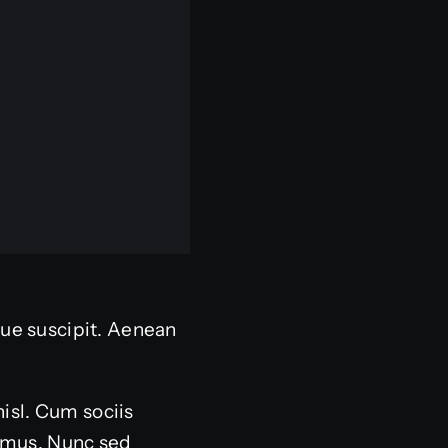
sque suscipit. Aenean
nisl. Cum sociis
s mus. Nunc sed