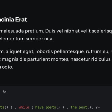
cinia Erat
or malesuada pretium. Duis vel nibh at velit sceleri
elementum semper nisi.
, aliquet eget, lobortis pellentesque, rutrum eu, 
 magnis dis parturient montes, nascetur ridiculu
 odio.
; 
?>
sts
() ) : 
while
 ( 
have_posts
() ) : 
the_post
(); 
?>