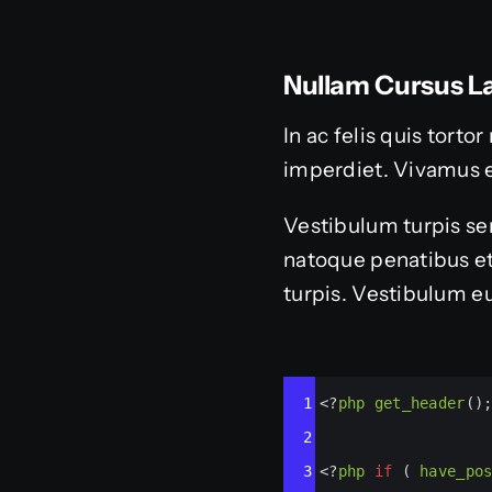
Nullam Cursus La
In ac felis quis tort
imperdiet. Vivamus 
Vestibulum turpis sem
natoque penatibus et
turpis. Vestibulum eu
Syntax
1
<?
php
get_header
()
Highlighter
2
3
<?
php
if
 ( 
have_po