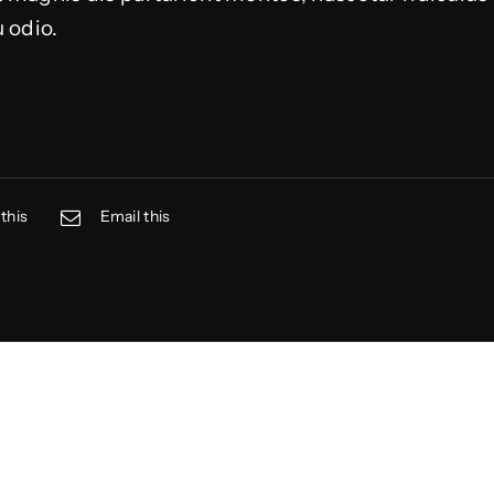
 odio.
this
Email this