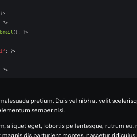
 
?>
; 
?>
mbnail
(); 
?>
dif
; 
?>
; 
?>
or malesuada pretium. Duis vel nibh at velit sceleri
elementum semper nisi.
, aliquet eget, lobortis pellentesque, rutrum eu, 
 magnis dis parturient montes, nascetur ridiculu