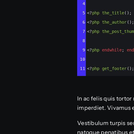
4
5
<?
php
the_title
();
6
<?
php
the_author
()
7
<?
php
the_post_thu
8
9
<?
php
endwhile
; 
en
10
11
<?
php
get_footer
()
In ac felis quis tort
imperdiet. Vivamus 
Vestibulum turpis sem
natoque penatibus et