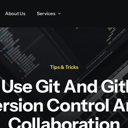
About Us
About Us
Services
Services
Tips & Tricks
Use Git And Gi
rsion Control 
Collaboration